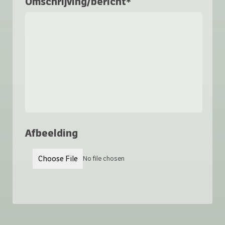
Omschrijving/bericht*
Afbeelding
Choose File
No file chosen