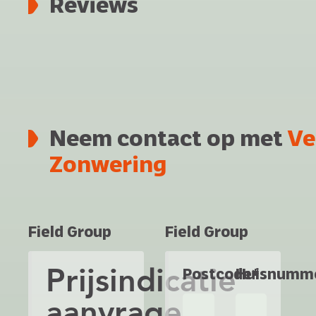
Reviews
Neem contact op met
Ve
Zonwering
Field Group
Field Group
Prijsindicatie
Postcode*
Huisnumm
aanvragen