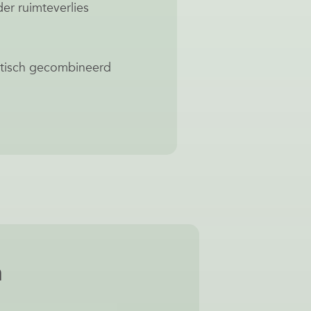
er ruimteverlies
aktisch gecombineerd
n