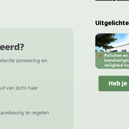
Uitgelichte
seerd?
Rolluiken en
electie zonwering en
brandveiligh
veiligheid k
Heb je
d van zicht naar
nauwkeurig te regelen