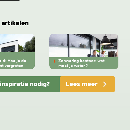
 artikelen
eid: Hoe je de
Zonwering kantoor: wat
unt vergroten
moet je weten?
 inspiratie nodig?
Lees meer