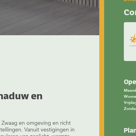
Co
Ope
Maan
chaduw en
Woen
Vrijda
Zonda
in Zwaag en omgeving en richt
ellingen. Vanuit vestigingen in
Pla