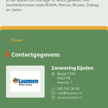
je van advies tot montage. Er wordt gewerkt met
kwaliteitsmerken zoals ROMA, Weinor, Brustor, Stobag
en Jasno.
Eijsden
Contactgegevens
Zonwering Eijsden
Beitel 110A
6422 PB
Heerlen 1
045 542 38 48
info@laumen.nl
www.laumen.nl