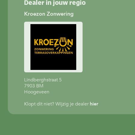
Dealer in jouw regio
Kroezon Zonwering
Lindberghstraat 5
7903 BM
Hoogeveen
Klopt dit niet? Wijzig je dealer
hier