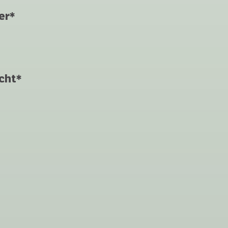
er*
cht*