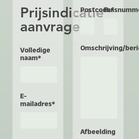
Prijsindicatie
Postcode*
Huisnumm
aanvragen
Omschrijving/beri
Volledige
naam*
E-
mailadres*
Afbeelding