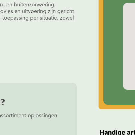
en- en buitenzonwering,
vies en uitvoering zijn gericht
oepassing per situatie, zowel
d?
ssortiment oplossingen
Handige ar