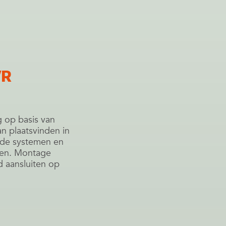
VR
g op basis van
n plaatsvinden in
nde systemen en
den. Montage
 aansluiten op