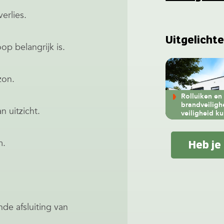
erlies.
Uitgelichte
p belangrijk is.
zon.
Rolluiken en
brandveiligh
 uitzicht.
veiligheid k
m.
Heb je
de afsluiting van