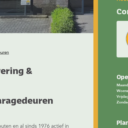
Co
uren
ering &
Ope
Maan
Woen
Vrijda
garagedeuren
Zonda
Pla
ten en al sinds 1976 actief in