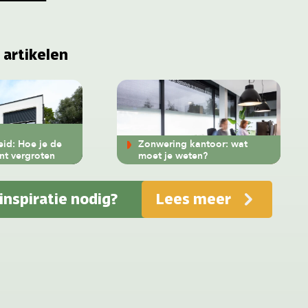
 artikelen
eid: Hoe je de
Zonwering kantoor: wat
unt vergroten
moet je weten?
 inspiratie nodig?
Lees meer