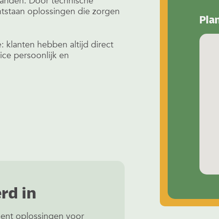
panden. Door technische
ntstaan oplossingen die zorgen
Pla
 klanten hebben altijd direct
vice persoonlijk en
rd in
ent oplossingen voor