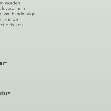
van worden
 leverbaar in
n, van handmatige
lijk in de
rect gekeken
.
er*
cht*