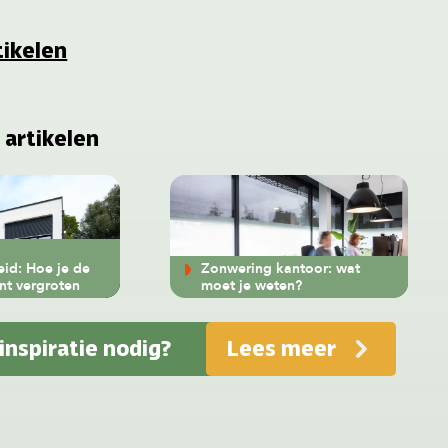
tikelen
 artikelen
eid: Hoe je de
Zonwering kantoor: wat
unt vergroten
moet je weten?
 inspiratie nodig?
Lees meer