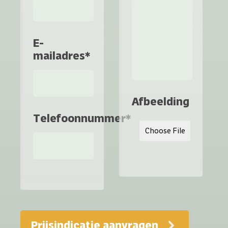
E-
mailadres*
Afbeelding
Telefoonnummer*
Choose File
No file chos
Prijsindicatie aanvragen