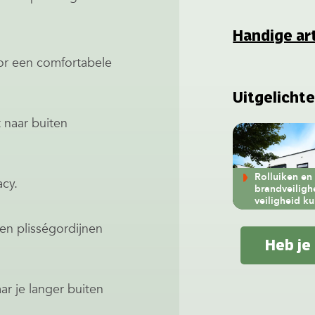
Handige ar
or een comfortabele
Uitgelichte
 naar buiten
Rolluiken en
acy.
brandveiligh
veiligheid k
 en plisségordijnen
Heb je
ar je langer buiten