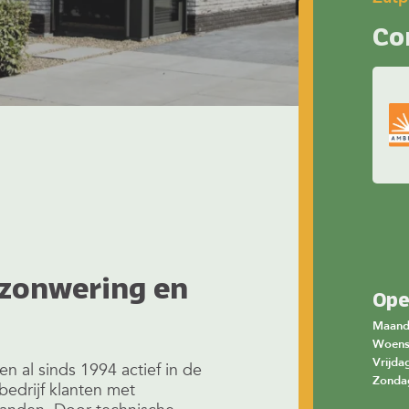
Co
n
 zonwering en
Ope
Maan
Woen
Vrijda
n al sinds 1994 actief in de
Zonda
bedrijf klanten met