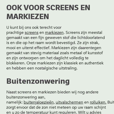
OOK VOOR SCREENS EN
MARKIEZEN
U kunt bij ons ook terecht voor
prachtige
screens
en
markiezen
. Screens zijn meestal
gemaakt van een fijn geweven stof die lichtdoorlatend
is en die op het raam wordt bevestigd. Ze zijn strak,
mooi en uiterst effectief. Markiezen zijn daarentegen
gemaakt van stevig materiaal zoals metaal of kunsstof
en zijn ontworpen om het daglicht volledig te
blokkeren. Onze markiezen zijn klassiek en authentiek
en hebben een nostalgische uitstraling.
Buitenzonwering
Naast screens en markiezen bieden wij nog andere
buitenzonwering aan,
namelijk:
buitenjaloezieën
,
uitvalschermen
en
rolluiken.
Bui
zorgt ervoor dat de zon niet meteen op uw raam schijnt
en u zo de temperatuur kunt reguleren. Wilt u advies