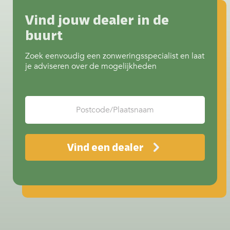
allemaal bij het juiste screendoek.
Invloed van kleur op…
Continue
Vind jouw dealer in de
reading
Doeken & kleuren screens
buurt
Zoek eenvoudig een zonweringsspecialist en laat
je adviseren over de mogelijkheden
Vind een dealer