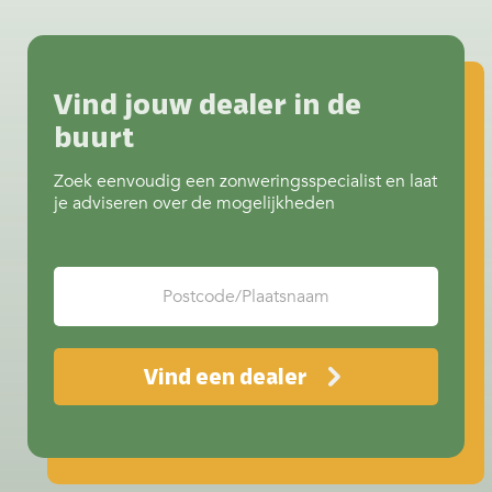
Rolluik lamellen & kleuren
voor maximale doorkijk, meer privacy of
juist extra verkoeling? Het begint
allemaal bij het juiste screendoek.
Invloed van kleur op…
Continue
Vind jouw dealer in de
reading
Doeken & kleuren screens
buurt
Zoek eenvoudig een zonweringsspecialist en laat
je adviseren over de mogelijkheden
Vind een dealer