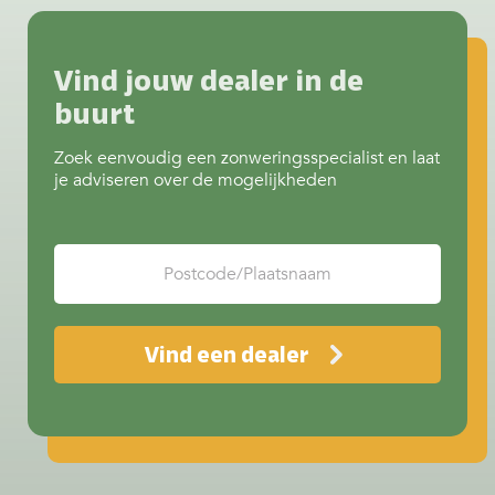
juist extra verkoeling? Het begint
allemaal bij het juiste screendoek.
Invloed van kleur op…
Continue
Vind jouw dealer in de
reading
Doeken & kleuren screens
buurt
Zoek eenvoudig een zonweringsspecialist en laat
je adviseren over de mogelijkheden
Vind een dealer