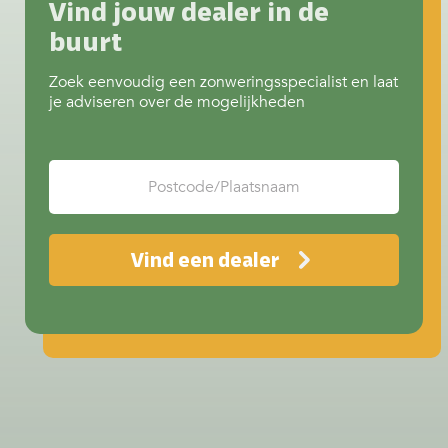
Vind jouw dealer in de
reading
Doeken & kleuren screens
buurt
Zoek eenvoudig een zonweringsspecialist en laat
je adviseren over de mogelijkheden
Vind een dealer