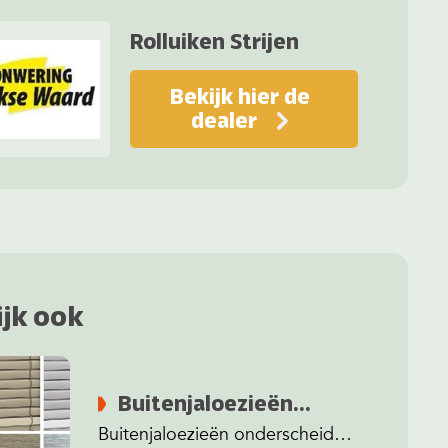
Rolluiken Strijen
Bekijk hier de
dealer
ijk ook
Buitenjaloezieën
lamellen & kleuren
Buitenjaloezieën onderscheiden