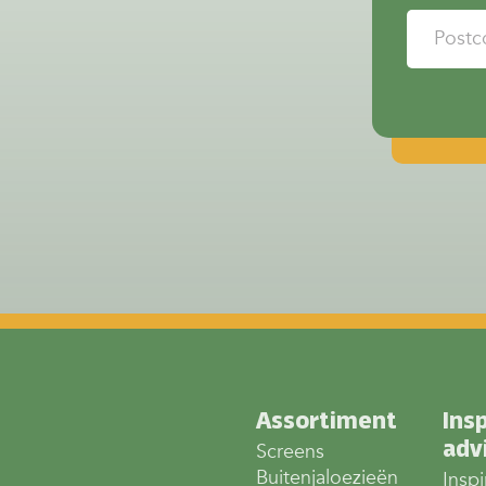
Assortiment
Insp
adv
Screens
Buitenjaloezieën
Inspi