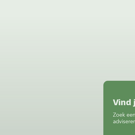
Vind 
Zoek een
advisere