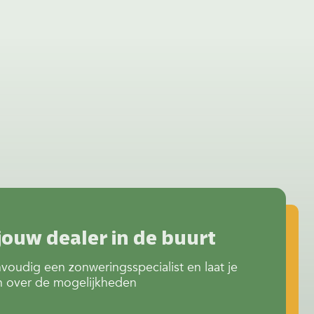
kleuren
meer privacy of juist extra
verkoeling? Het begint allemaal
bij het juiste screendoek.
Invloed van kleur op…
Continue reading
Doeken &
kleuren screens
jouw dealer in de buurt
voudig een zonweringsspecialist en laat je
n over de mogelijkheden