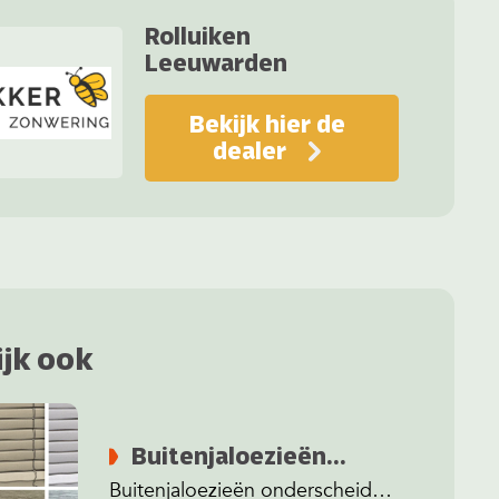
Rolluiken
Leeuwarden
Bekijk hier de
dealer
ijk ook
Buitenjaloezieën
lamellen & kleuren
Buitenjaloezieën onderscheiden