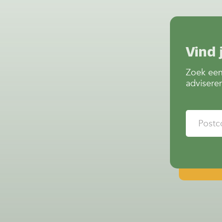
Vind 
Zoek een
advisere