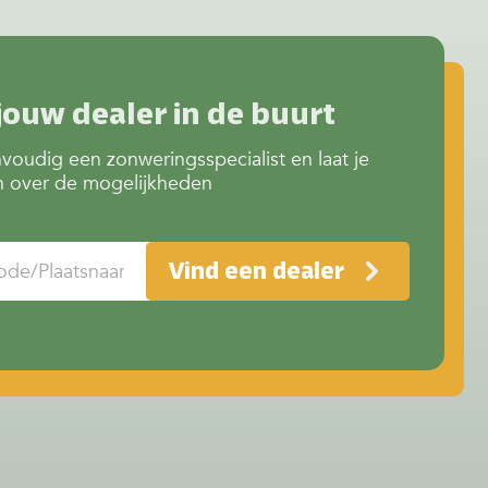
kleuren
meer privacy of juist extra
verkoeling? Het begint allemaal
bij het juiste screendoek.
Invloed van kleur op…
Continue reading
Doeken &
jouw dealer in de buurt
kleuren screens
voudig een zonweringsspecialist en laat je
n over de mogelijkheden
Vind een dealer