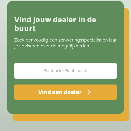
juist extra verkoeling? Het begint
allemaal bij het juiste screendoek.
Invloed van kleur op…
Continue
Vind jouw dealer in de
reading
Doeken & kleuren screens
buurt
Zoek eenvoudig een zonweringsspecialist en laat
je adviseren over de mogelijkheden
Vind een dealer