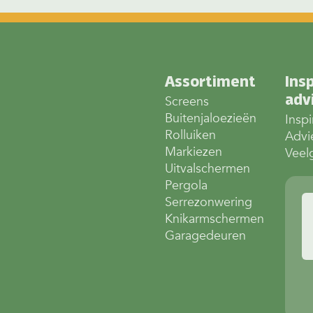
Assortiment
Insp
adv
Screens
Buitenjaloezieën
Inspi
Rolluiken
Advi
Markiezen
Veel
Uitvalschermen
Pergola
Serrezonwering
Knikarmschermen
Garagedeuren