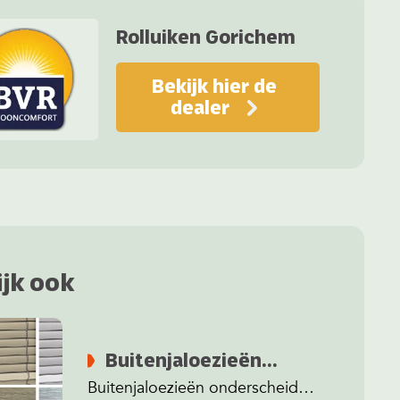
Rolluiken Gorichem
Bekijk hier de
dealer
ijk ook
Buitenjaloezieën
lamellen & kleuren
Buitenjaloezieën onderscheiden