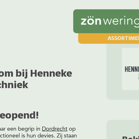
ASSORTIME
kom bij Henneke
chniek
geopend!
aar een begrip in
Dordrecht
op
tioneel is hun devies. Zij staan