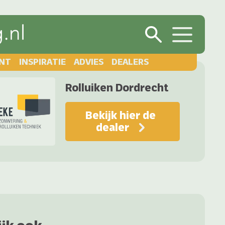
NT
INSPIRATIE
ADVIES
DEALERS
Rolluiken Dordrecht
Bekijk hier de
dealer