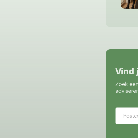
Vind 
Zoek een
advisere