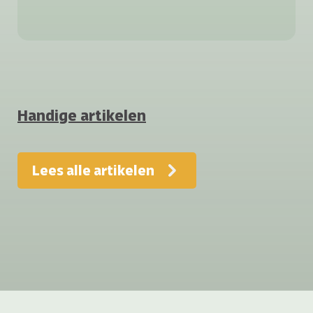
te
Handige artikelen
Lees alle artikelen