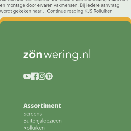
en montage door ervaren vakmensen. Bij iedere aanvraag
wordt gekeken naar…
Continue reading
KJS Rolluiken
Assortiment
Screens
Buitenjaloezieën
Rolluiken