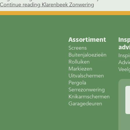
Continue reading
Klarenbeek Zonwering
Assortiment
Insp
adv
Screens
Buitenjaloezieën
Inspi
Rolluiken
Advi
Markiezen
Veel
Uitvalschermen
Pergola
Serrezonwering
Knikarmschermen
Garagedeuren