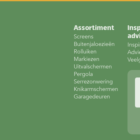
Assortiment
Insp
adv
Screens
Buitenjaloezieën
Inspi
Rolluiken
Advi
Markiezen
Veel
Uitvalschermen
Pergola
Serrezonwering
Knikarmschermen
Garagedeuren