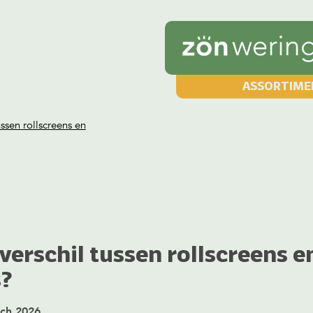
ASSORTIME
ussen rollscreens en
 verschil tussen rollscreens e
s?
rch 2026