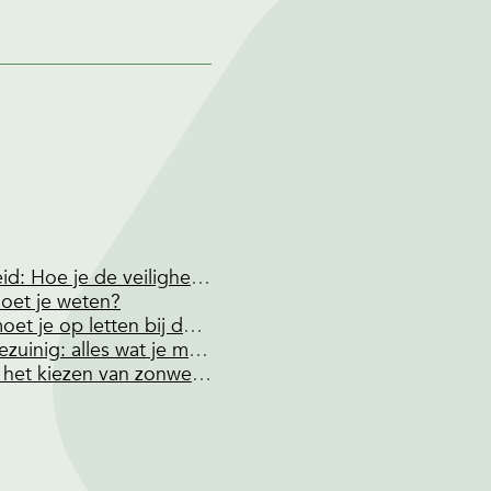
Rolluiken en brandveiligheid: Hoe je de veiligheid kunt vergroten
oet je weten?
Knikarmschermen: Waar moet je op letten bij de aankoop van een knikarmscherm?
Renoveer je ramen energiezuinig: alles wat je moet weten
Waar moet ik op letten bij het kiezen van zonwering?